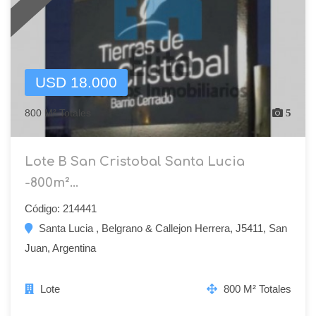
USD 18.000
800 M² Totales
5
Lote B San Cristobal Santa Lucia
-800m²...
Código: 214441
Santa Lucia , Belgrano & Callejon Herrera, J5411, San
Juan, Argentina
Lote
800 M² Totales