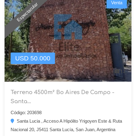
Venta
Espectacular
USD 50.000
4500 M² Totales
12
Terreno 4500m² Bo Aires De Campo -
Santa...
Código: 203698
Santa Lucia , Acceso A Hipólito Yrigoyen Este & Ruta
Nacional 20, J5411 Santa Lucía, San Juan, Argentina