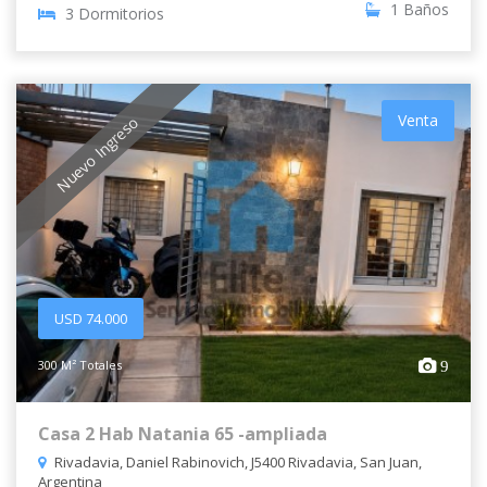
1 Baños
3 Dormitorios
Venta
Nuevo Ingreso
USD 74.000
300 M² Totales
9
Casa 2 Hab Natania 65 -ampliada
Rivadavia, Daniel Rabinovich, J5400 Rivadavia, San Juan,
Argentina